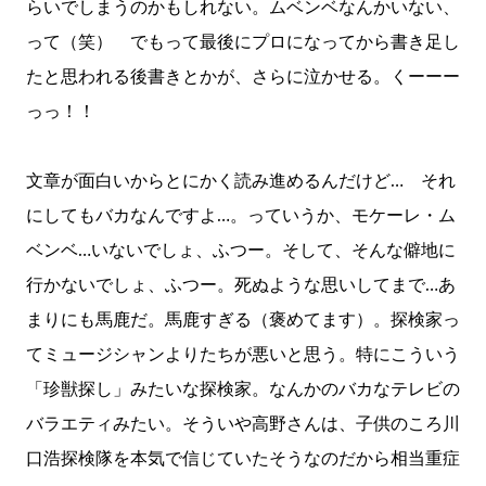
らいでしまうのかもしれない。ムベンベなんかいない、
って（笑） でもって最後にプロになってから書き足し
たと思われる後書きとかが、さらに泣かせる。くーーー
っっ！！
文章が面白いからとにかく読み進めるんだけど… それ
にしてもバカなんですよ…。っていうか、モケーレ・ム
ベンベ…いないでしょ、ふつー。そして、そんな僻地に
行かないでしょ、ふつー。死ぬような思いしてまで…あ
まりにも馬鹿だ。馬鹿すぎる（褒めてます）。探検家っ
てミュージシャンよりたちが悪いと思う。特にこういう
「珍獣探し」みたいな探検家。なんかのバカなテレビの
バラエティみたい。そういや高野さんは、子供のころ川
口浩探検隊を本気で信じていたそうなのだから相当重症