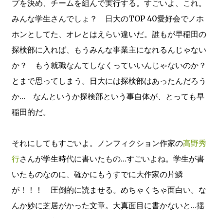
プを決め、チームを組んで実行する。すごいよ、これ。
みんな学生さんでしょ？ 日大のTOP 40愛好会でノホ
ホンとしてた、オレとはえらい違いだ。誰もが早稲田の
探検部に入れば、もうみんな事業主になれるんじゃない
か？ もう就職なんてしなくっていいんじゃないのか？
とまで思ってしまう。日大には探検部はあったんだろう
か… なんというか探検部という事自体が、とっても早
稲田的だ。
それにしてもすごいよ。ノンフィクション作家の
高野秀
行
さんが学生時代に書いたもの…すごいよね。学生が書
いたものなのに、確かにもうすでに大作家の片鱗
が！！！ 圧倒的に読ませる。めちゃくちゃ面白い。な
んか妙に芝居がかった文章。大真面目に書かないと…揺