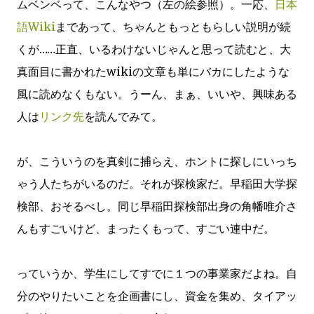
ムベンベって、こんなやつ（左の絵参照）。一応、
日本
語Wiki
まであって、ちゃんともっともらしい説明が続
くが……正直、いるわけないじゃんと思って読むと、大
真面目に書かれたwikiの文章も単にバカにしたような
風に読めなくもない。うーん、まぁ、いいや、興味ある
人は
リンク先
を読んでみて。
が、こういうのを真剣に捕らえ、ホントに探しにいっち
ゃう人たちがいるのだ。それが探検家だ。早稲田大学探
検部、おそるべし。同じ早稲田探検部出身の角幡唯介さ
んもすごいけど、まったくもって、すごい連中だ。
っていうか、学生にしてすでに１つの事業家だよね。自
分のやりたいことを企画書にし、資金を集め、タイアッ